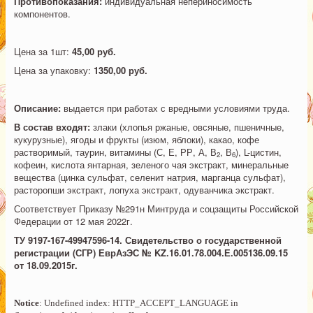
Противопоказания:
индивидуальная непериносимость
компонентов.
Цена за 1шт:
45,00 руб.
Цена за упаковку:
1350,00 руб.
Описание:
выдается при работах с вредными условиями труда.
В состав входят:
злаки (хлопья ржаные, овсяные, пшеничные,
кукурузные), ягоды и фрукты (изюм, яблоки), какао, кофе
растворимый, таурин, витамины (С, Е, РР, А, В
, В
), L-цистин,
2
6
кофеин, кислота янтарная, зеленого чая экстракт, минеральные
вещества (цинка сульфат, селенит натрия, марганца сульфат),
расторопши экстракт, лопуха экстракт, одуванчика экстракт.
Соответствует Приказу №291н Минтруда и соцзащиты Российской
Федерации от 12 мая 2022г.
ТУ 9197-167-49947596-14. Свидетельство о государственной
регистрации (СГР) ЕврАзЭС № KZ.16.01.78.004.Е.005136.09.15
от 18.09.2015г.
Notice
: Undefined index: HTTP_ACCEPT_LANGUAGE in