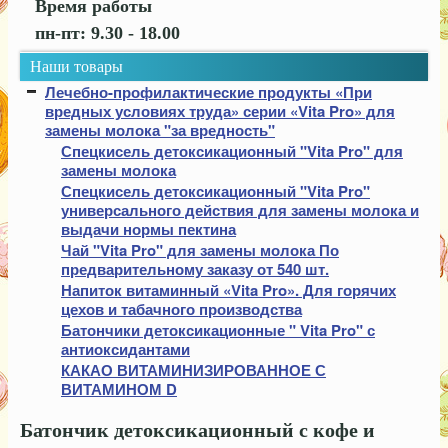
Время работы
Организациям
пн-пт: 9.30 - 18.00
Гарантия качества
Наши товары
Лечебно-профилактические продукты «При
Контакты
вредных условиях труда» серии «Vita Pro» для
замены молока "за вредность"
Спецкисель детоксикационный "Vita Pro" для
замены молока
Спецкисель детоксикационный "Vita Pro"
универсального действия для замены молока и
выдачи нормы пектина
Чай "Vita Pro" для замены молока По
предварительному заказу от 540 шт.
Напиток витаминный «Vita Pro». Для горячих
цехов и табачного производства
Батончики детоксикационные " Vita Pro" с
антиоксидантами
КАКАО ВИТАМИНИЗИРОВАННОЕ С
ВИТАМИНОМ D
Батончик детоксикационный с кофе и