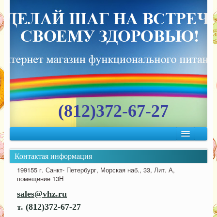
(812)372-67-27
Главная
Каталог
Контактая информация
Лечебно-профилактические продукты «При вредных услов
199155 г. Санкт- Петербург, Морская наб., 33, Лит. А,
помещение 13Н
Библия здоровья
sales@vhz.ru
Спецпредложения
т. (812)372-67-27
Оплата и доставка